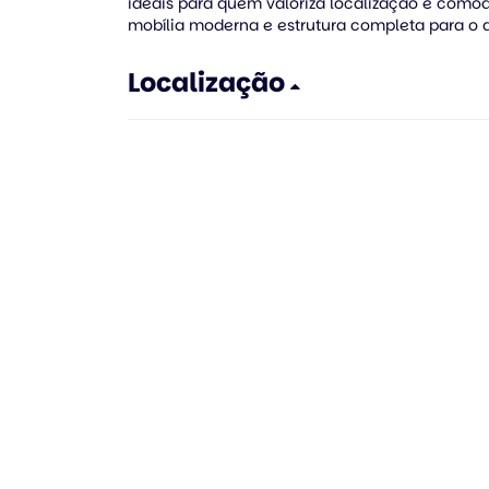
ideais para quem valoriza localização e como
mobília moderna e estrutura completa para o d
Localização