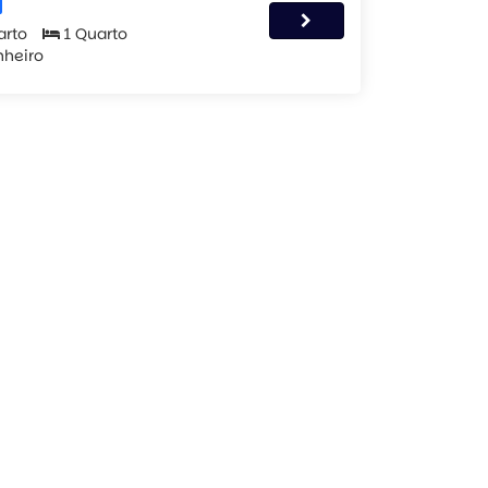
arto
1 Quarto
nheiro