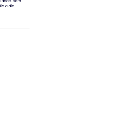
didade, com
ia a dia.