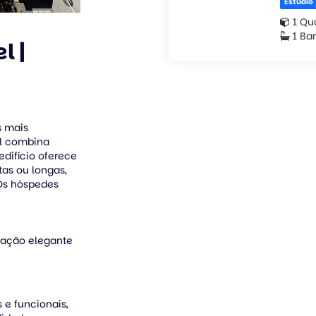
Estúdio
1 Qu
1 Ba
l |
s mais
el combina
edifício oferece
tas ou longas,
Os hóspedes
oração elegante
 e funcionais,